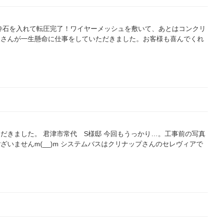
砕石を入れて転圧完了！ワイヤーメッシュを敷いて、あとはコンクリ
人さんが一生懸命に仕事をしていただきました。お客様も喜んでくれ
だきました。 君津市常代 S様邸 今回もうっかり…。工事前の写真
ございませんm(__)m システムバスはクリナップさんのセレヴィアで