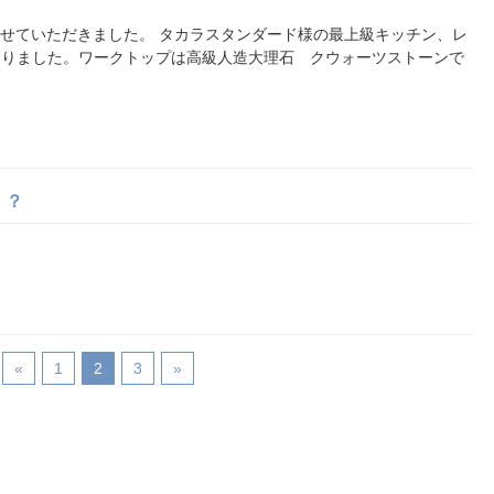
させていただきました。 タカラスタンダード様の最上級キッチン、レ
なりました。ワークトップは高級人造大理石 クウォーツストーンで
！？
«
1
2
3
»