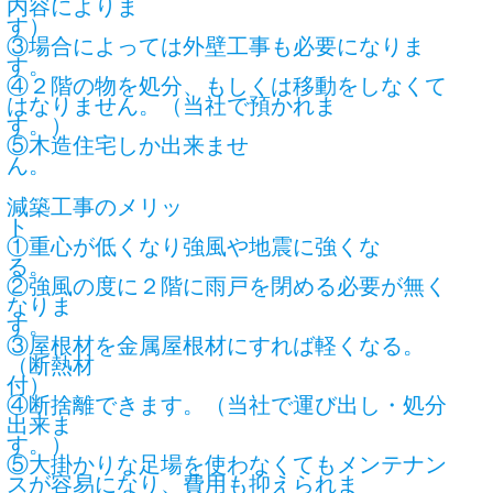
内容によりま
す
③場合によっては外壁工事も必要になりま
す
④２階の物を処分、もしくは移動をしなくて
はなりません。（当社で預かれま
す
⑤木造住宅しか出来ませ
ん
減築工事のメリッ
①重心が低くなり強風や地震に強くな
②強風の度に２階に雨戸を閉める必要が無く
なりま
す
③屋根材を金属屋根材にすれば軽くなる。
（断熱材
④断捨離できます。（当社で運び出し・処分
出来ま
す
⑤大掛かりな足場を使わなくてもメンテナン
スが容易になり、費用も抑えられま