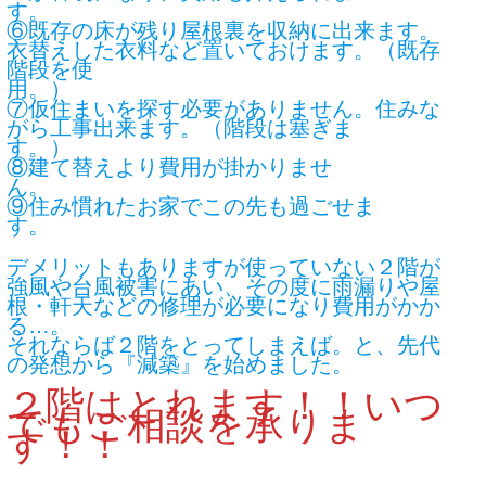
⑥既存の床が残り屋根裏を収納に出来ます。
衣替えした衣料など置いておけます。（既存
階段を使
用
⑦仮住まいを探す必要がありません。住みな
がら工事出来ます。（階段は塞ぎま
す
⑧建て替えより費用が掛かりませ
⑨住み慣れたお家でこの先も過ごせま
す。
デメリットもありますが使っていない２階が
強風や台風被害にあい、その度に雨漏りや屋
根・軒天などの修理が必要になり費用がかか
る
それならば２階をとってしまえば。と、先代
の発想から『減築』を始めました。
２階はとれます！！いつ
でもご相談を承りま
す！！