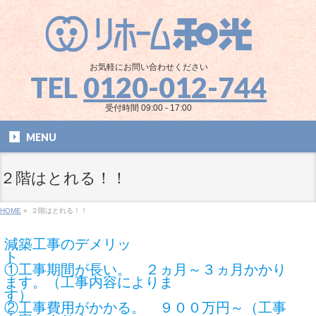
お気軽にお問い合わせください
TEL
0120-012-744
受付時間 09:00 - 17:00
MENU
２階はとれる！！
HOME
»
２階はとれる！！
減築工事のデメリッ
①工事期間が長い。 ２ヵ月～３ヵ月かかり
ます。（工事内容によりま
す
②工事費用がかかる。 ９００万円～（工事