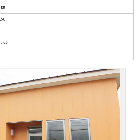
155
156
：00