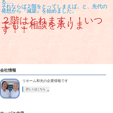
る
それならば２階をとってしまえば。と、先代の
発想から『減築』を始めました。
２階はとれます！！いつ
でもご相談を承りま
す！！
会社情報
リホーム和光の企業情報です
詳しくはこちら