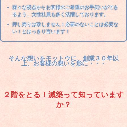
様々な視点からお客様のご希望のお手伝いができ
るよう、
女性社員も多く活躍
しております。
押し売りは致しません！
必要のないことは必要な
い！とはっきり言います！
そんな想いをモットウに、創業３０年以
上、お客様の想いを形に・・・
２階をとる！減築って知っています
か？