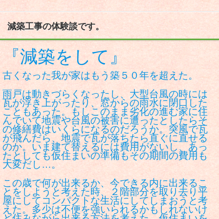
減築工事の体験談です。
『減築をして』
古くなった我が家はもう築５０年を超えた。
雨戸は動きづらくなったし、大型台風の時には
瓦が浮き上がったり、窓からの雨水に閉口した
こともあった。もしこのまま劣化の進む家に住
んでいて地震や台風の被害に遭ったとしたらそ
の修繕費はいくらになるのだろうか。突風で瓦
が飛んだら、地震で瓦が落ちたら直ぐに直せる
のか。いま建て替えるには費用がないし、あっ
たとしても仮住まいの準備もその期間の費用も
大変だし…。
この歳で何が出来るか、今できる内に出来るこ
とをしようと考えた時、２階部分を取り去り平
屋にしてコンパクトな生活にしてしまおうと考
えた。多少は不便を強いられるかもしれないけ
ど住みながら出来る方法を考えた。仮住まいを