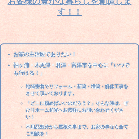
お客様の豊かな暮らしを創造しま
す！！
お家の主治医
でありたい！
袖ヶ浦・木更津・君津・富津市を中心に
「いつで
も行ける！」
地域密着でリフォーム・新築・増築・解体工事を
させて頂いております。
「どこに頼めばいいのだろう？」そんな時は、ぜ
ひリホーム和光へお気軽にお問い合わせくださ
い！
不用品処分から屋根の事まで、お家の事なら全て
ご相談を！