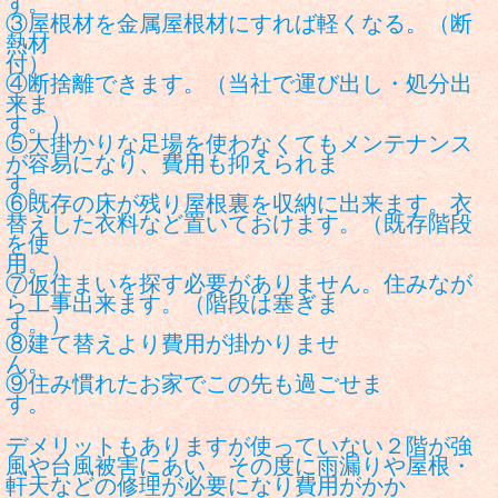
す
③屋根材を金属屋根材にすれば軽くなる。（断
熱材
④断捨離できます。（当社で運び出し・処分出
来ま
す
⑤大掛かりな足場を使わなくてもメンテナンス
が容易になり、費用も抑えられま
⑥既存の床が残り屋根裏を収納に出来ます。衣
替えした衣料など置いておけます。（既存階段
を使
用
⑦仮住まいを探す必要がありません。住みなが
ら工事出来ます。（階段は塞ぎま
す
⑧建て替えより費用が掛かりませ
⑨住み慣れたお家でこの先も過ごせま
す。
デメリットもありますが使っていない２階が強
風や台風被害にあい、その度に雨漏りや屋根・
軒天などの修理が必要になり費用がかか