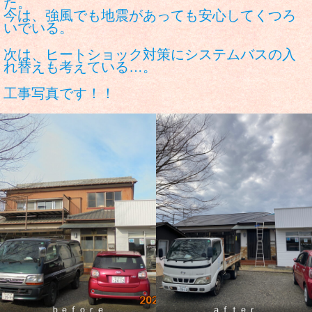
た
今は、強風でも地震があっても安心してくつろ
いでいる。
次は、ヒートショック対策にシステムバスの入
れ替えも考えている…。
工事写真です！！
ｂｅｆｏｒｅ
ａｆｔｅｒ