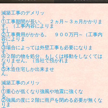
減築工事のデメリッ
①工事期間が長い。 ２ヵ月～３ヵ月かかりま
す。（工事内容によりま
す
②工事費用がかかる。 ９００万円～（工事内
容によりま
す
③場合によっては外壁工事も必要になりま
す
④２階の物を処分、もしくは移動をしなくては
なりません。（当社で預かれま
す
⑤木造住宅しか出来ませ
ん
減築工事のメリッ
①重心が低くなり強風や地震に強くな
②強風の度に２階に雨戸を閉める必要が無くな
りま