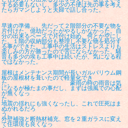
する必要もないし、多少の不便は先の事を考え
たらガマンしようと夫婦で話し合った。
早速の準備…。先だって２階部分の不要な物を
片付けた。億劫だったがやるしかなかった。自
分の出来るペースで片付け始め、何とか空にし
た。１階の収納部分も整理し不要な物を処分す
る事ができた。工事中の生活はストレスよりも
楽しみの方が勝ったので苦にならなかった。騒
音も多少の埃も工事中は続いたが、気になる程
ではなかった。
屋根はメンテナンス期間が長いガルバリウム鋼
板の屋根材を葺いたので軽量化でき
た。 豪雨の時の雨音は気
になるが極たまの事だし、まずは強風での心配
が無くなっ
た
地震の揺れにも強くなったし、これで圧死はま
ぬがれるだろ
う
外壁補強と断熱材補充、窓を２重ガラスに変え
て住環境も良くなっ